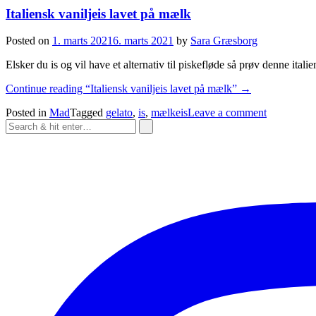
Italiensk vaniljeis lavet på mælk
Posted on
1. marts 2021
6. marts 2021
by
Sara Græsborg
Elsker du is og vil have et alternativ til piskefløde så prøv denne itali
Continue reading
“Italiensk vaniljeis lavet på mælk”
→
Posted in
Mad
Tagged
gelato
,
is
,
mælkeis
Leave a comment