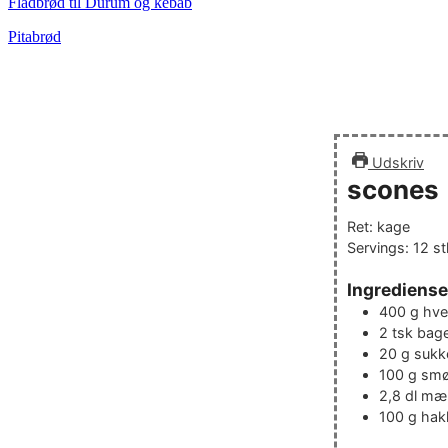
Fladbrød til Durum og kebab
Pitabrød
Udskriv
scones
Ret:
kage
Servings:
12
st
Ingrediense
400
g
hve
2
tsk
bage
20
g
sukk
100
g
smø
2,8
dl
mæ
100
g
hak