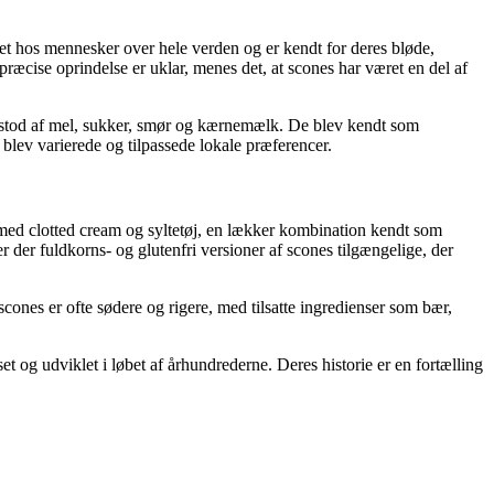
et hos mennesker over hele verden og er kendt for deres bløde,
æcise oprindelse er uklar, menes det, at scones har været en del af
g bestod af mel, sukker, smør og kærnemælk. De blev kendt som
 blev varierede og tilpassede lokale præferencer.
es med clotted cream og syltetøj, en lækker kombination kendt som
er der fuldkorns- og glutenfri versioner af scones tilgængelige, der
cones er ofte sødere og rigere, med tilsatte ingredienser som bær,
 og udviklet i løbet af århundrederne. Deres historie er en fortælling