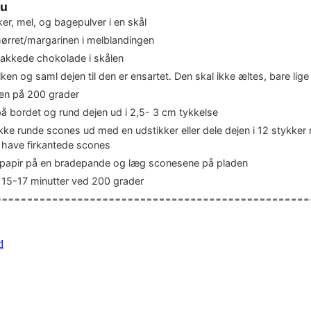
du
er, mel, og bagepulver i en skål
ørret/margarinen i melblandingen
akkede chokolade i skålen
ken og saml dejen til den er ensartet. Den skal ikke æltes, bare lig
n på 200 grader
å bordet og rund dejen ud i 2,5- 3 cm tykkelse
kke runde scones ud med en udstikker eller dele dejen i 12 stykker
l have firkantede scones
apir på en bradepande og læg sconesene på pladen
 15-17 minutter ved 200 grader
d