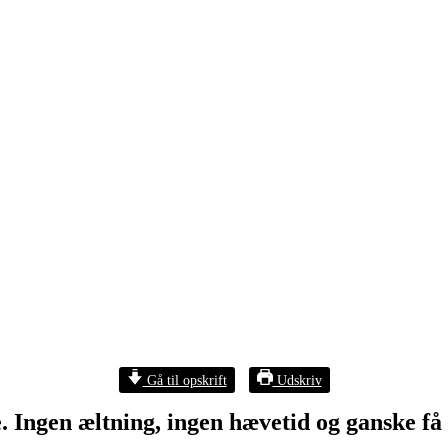
Gå til opskrift
Udskriv
 Ingen æltning, ingen hævetid og ganske få 