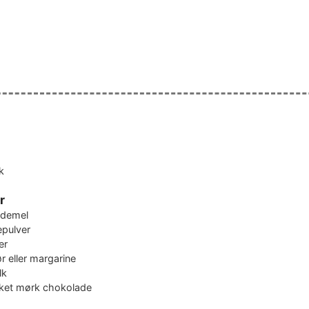
k
r
demel
pulver
er
r eller margarine
lk
ket mørk chokolade