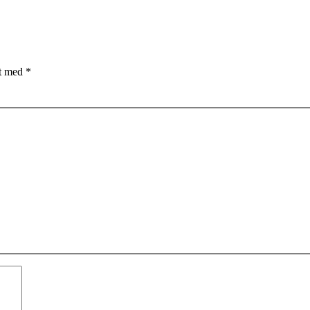
et med
*