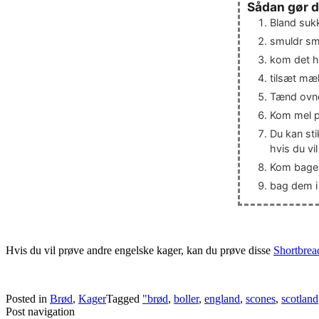
Sådan gør 
Bland sukk
smuldr sm
kom det h
tilsæt mæl
Tænd ovne
Kom mel p
Du kan sti
hvis du vi
Kom bagep
bag dem i
Hvis du vil prøve andre engelske kager, kan du prøve disse
Shortbrea
Posted in
Brød
,
Kager
Tagged
"brød
,
boller
,
england
,
scones
,
scotland
Post navigation