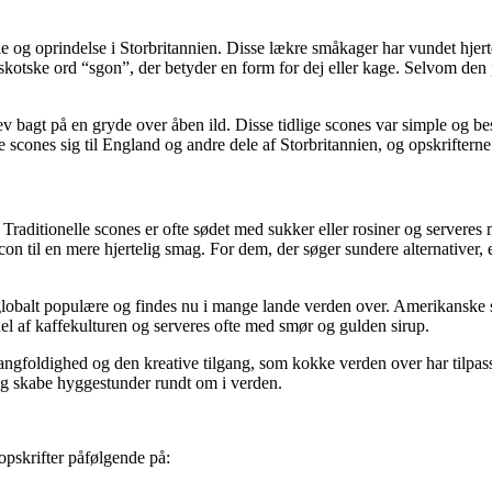
e og oprindelse i Storbritannien. Disse lækre småkager har vundet hjert
tske ord “sgon”, der betyder en form for dej eller kage. Selvom den pr
 blev bagt på en gryde over åben ild. Disse tidlige scones var simple o
 scones sig til England og andre dele af Storbritannien, og opskrifterne
n. Traditionelle scones er ofte sødet med sukker eller rosiner og server
acon til en mere hjertelig smag. For dem, der søger sundere alternativer, 
 globalt populære og findes nu i mange lande verden over. Amerikanske s
el af kaffekulturen og serveres ofte med smør og gulden sirup.
gfoldighed og den kreative tilgang, som kokke verden over har tilpasset
og skabe hyggestunder rundt om i verden.
 opskrifter påfølgende på: