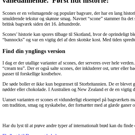
vanedannende.
Først lidt historie:
Scones er en velsmagende og populær bagvare, der har en lang histori
smuldrende tekstur og skønne smag. Navnet “scone” stammer fra det sko
britisk bagværk siden det 16. århundrede.
Scones’ historie kan spores tilbage til Skotland, hvor de oprindeligt
“bannocks” og var en vigtig del af den skotske kost. Med tiden spredte
Find din ynglings version
I dag er der utallige varianter af scones, der serveres over hele verde
“cream tea”. Der er også salte scones, der inkluderer ost, urter eller b
passer til forskellige kostbehov.
De søde boller er ikke kun begrænset til Storbritannien. De er blevet
nødder eller chokolade. I Australien og New Zealand er de en vigtig d
Uanset varianten er scones et vidunderligt eksempel på bagværkets man
om tradition, smag og nyskabelse, der fortsætter med at glæde ganer 
Har du lyst til at prøve andre typer af internationalt brød kan du finde