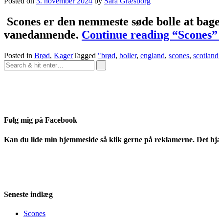
Posted on
3. november 2024
by
Sara Græsborg
Scones er den nemmeste søde bolle at bage.
vanedannende.
Continue reading
“Scones”
Posted in
Brød
,
Kager
Tagged
"brød
,
boller
,
england
,
scones
,
scotland
Følg mig på Facebook
Kan du lide min hjemmeside så klik gerne på reklamerne. Det hj
Seneste indlæg
Scones