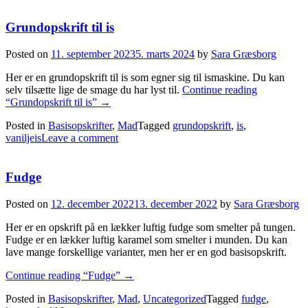
Grundopskrift til is
Posted on
11. september 2023
5. marts 2024
by
Sara Græsborg
Her er en grundopskrift til is som egner sig til ismaskine. Du kan
selv tilsætte lige de smage du har lyst til.
Continue reading
“Grundopskrift til is”
→
Posted in
Basisopskrifter
,
Mad
Tagged
grundopskrift
,
is
,
vaniljeis
Leave a comment
Fudge
Posted on
12. december 2022
13. december 2022
by
Sara Græsborg
Her er en opskrift på en lækker luftig fudge som smelter på tungen.
Fudge er en lækker luftig karamel som smelter i munden. Du kan
lave mange forskellige varianter, men her er en god basisopskrift.
Continue reading
“Fudge”
→
Posted in
Basisopskrifter
,
Mad
,
Uncategorized
Tagged
fudge
,