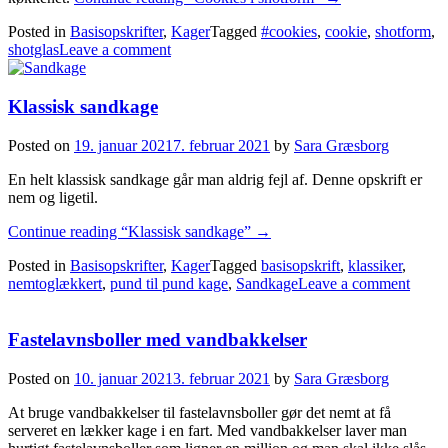
Posted in
Basisopskrifter
,
Kager
Tagged
#cookies
,
cookie
,
shotform
,
shotglas
Leave a comment
Klassisk sandkage
Posted on
19. januar 2021
7. februar 2021
by
Sara Græsborg
En helt klassisk sandkage går man aldrig fejl af. Denne opskrift er
nem og ligetil.
Continue reading
“Klassisk sandkage”
→
Posted in
Basisopskrifter
,
Kager
Tagged
basisopskrift
,
klassiker
,
nemtoglækkert
,
pund til pund kage
,
Sandkage
Leave a comment
Fastelavnsboller med vandbakkelser
Posted on
10. januar 2021
3. februar 2021
by
Sara Græsborg
At bruge vandbakkelser til fastelavnsboller gør det nemt at få
serveret en lækker kage i en fart. Med vandbakkelser laver man