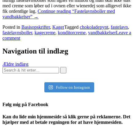
hurtigt fastelavnsboller som ligner en million og man skal ikke slås
med creme som løber ud i ovnen eller wienerdej som alligevel ikke
fik ordentlige lag.
Continue reading
“Fastelavnsboller med
vandbakkelser”
→
Posted in
Basisopskrifter
,
Kager
Tagged
chokoladepynt
,
fastelavn
,
fastelavnsboller
,
kagecreme
,
konditorcreme
,
vandbakkelser
Leave a
comment
Navigation til indlæg
Ældre indlæg
Follow on Instagram
Følg mig på Facebook
Kan du lide min hjemmeside så klik gerne på reklamerne. Det
hjælper med at betale regningen for at have hjemmesiden.