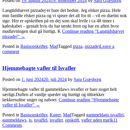
Posted on
19. august 2024
19. september 2024
by
Sara Græsborg
Langtidshævet pizzadej er bare det bedste. Jeg elsker pizza. Hele
min familie elsker pizza og vi spiser det alt for tit – vil en diætist nok
sige. Her er opskriften på en dej som skal hvile i ca 48 timer i
køleskabet – genialt hvis du har tænkt frem og har en aften hvor
madlavningen skal gå hurtigt. K
Continue reading
“Langtidshævet
pizzadej”
→
Posted in
Basisopskrifter
,
Mad
Tagged
pizza
,
pizzadej
Leave a
comment
Hjemmebagte vafler til Isvafler
Posted on
1. juni 2024
20. juli 2024
by
Sara Græsborg
Hjemmebagte vafler til gammeldaws isvafler er bare noget helt
særligt.Duften af vanilje spæder sig hurtigt og tiltrækker
lækkersultne unger og naboer.
Continue reading
“Hjemmebagte
vafler til Isvafler”
→
Posted in
Basisopskrifter
,
Kager
,
Mad
Tagged
gammeldags isvaffel
,
gammeldaws
,
is
,
isvaffel
,
isvafler
,
opskrift
,
vafler uden mælk
11
Comments