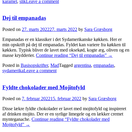
karamel
,
slik
Leave a comment
Dej til empanadas
Posted on
27. marts 2022
27. marts 2022
by
Sara Græsborg
Empanadas er en klassiker i det Sydamerikanske køkken. Her er
min opskrift på dej til empanadas. Fyldet kan variere fra køkken til
køkken. Typisk bliver de lavet med oksekød, kogte æg, oliven og en
masse krydderier.
Continue reading
“Dej til empanadas”
→
Posted in
Basisopskrifter
,
Mad
Tagged
argentina
,
empanadas
,
sydamerika
Leave a comment
Fyldte chokolader med Mojitofyld
Posted on
7. februar 2022
15. februar 2022
by
Sara Græsborg
Disse lækre fyldte chokolader er lavet med mojitofyld og inspireret
af drinken mojito. Der er en syrlige limegele og en lækker cremet
mynteganache.
Continue reading
“Fyldte chokolader med
Mojitofyld”
→