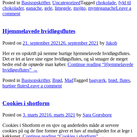
Posted in
Basisopskrifter
,
Uncategorized
Tagged
chokolade
,
fyld til
chokolader
,
ganache
,
gele
,
limegele
,
mojito
,
mynteganache
Leave a
comment
Hjemmelavede hvidløgsflutes
Posted on
21. september 2021
26. september 2021
by
Jakob
Her er en opskrift på nemme hurtige hjemmelavede hvidløgsflutes.
Det er let at lave sine egne hvidløgsflutes, og så smager de meget
bedre end de optøede man køber.
Continue reading
“Hjemmelavede
hvidløgsflutes”
→
Posted in
Basisopskrifter
,
Brød
,
Mad
Tagged
bagværk
,
brød. flutes
,
hurtige flutes
Leave a comment
Cookies i shotform
Posted on
3. marts 2021
6. marts 2021
by
Sara Græsborg
Cookies i Shotform er en sjov og anderledes måde at servere
cookies på og de fine former giver et hav af muligheder for at lege i
køkkenet.
Continue reading
“Cookies i shotform”
→