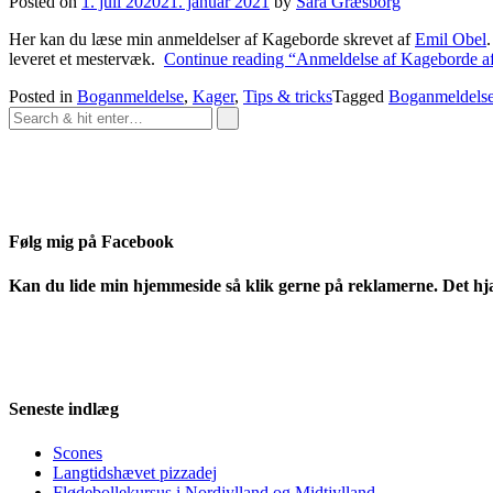
Posted on
1. juli 2020
21. januar 2021
by
Sara Græsborg
Her kan du læse min anmeldelser af Kageborde skrevet af
Emil Obel
leveret et mestervæk.
Continue reading
“Anmeldelse af Kageborde a
Posted in
Boganmeldelse
,
Kager
,
Tips & tricks
Tagged
Boganmeldels
Følg mig på Facebook
Kan du lide min hjemmeside så klik gerne på reklamerne. Det hj
Seneste indlæg
Scones
Langtidshævet pizzadej
Flødebollekursus i Nordjylland og Midtjylland