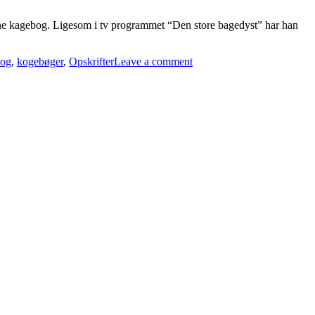
ne kagebog. Ligesom i tv programmet “Den store bagedyst” har han
bog
,
kogebøger
,
Opskrifter
Leave a comment