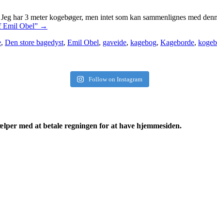
. Jeg har 3 meter kogebøger, men intet som kan sammenlignes med den
f Emil Obel”
→
e
,
Den store bagedyst
,
Emil Obel
,
gaveide
,
kagebog
,
Kageborde
,
koge
Follow on Instagram
ælper med at betale regningen for at have hjemmesiden.