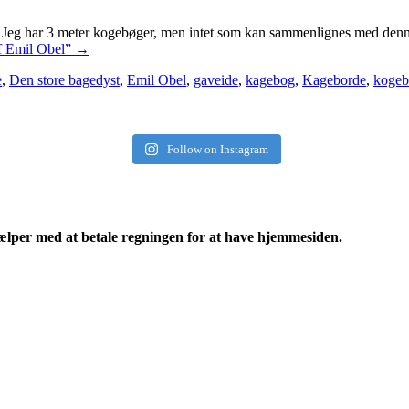
. Jeg har 3 meter kogebøger, men intet som kan sammenlignes med den
f Emil Obel”
→
e
,
Den store bagedyst
,
Emil Obel
,
gaveide
,
kagebog
,
Kageborde
,
koge
Follow on Instagram
ælper med at betale regningen for at have hjemmesiden.