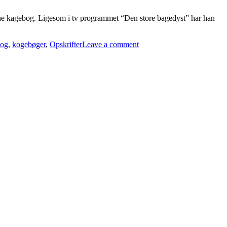
ne kagebog. Ligesom i tv programmet “Den store bagedyst” har han
bog
,
kogebøger
,
Opskrifter
Leave a comment