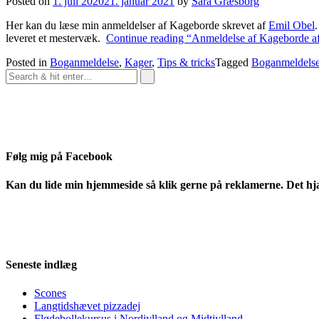
Posted on
1. juli 2020
21. januar 2021
by
Sara Græsborg
Her kan du læse min anmeldelser af Kageborde skrevet af
Emil Obel
leveret et mestervæk.
Continue reading
“Anmeldelse af Kageborde a
Posted in
Boganmeldelse
,
Kager
,
Tips & tricks
Tagged
Boganmeldels
Følg mig på Facebook
Kan du lide min hjemmeside så klik gerne på reklamerne. Det hj
Seneste indlæg
Scones
Langtidshævet pizzadej
Flødebollekursus i Nordjylland og Midtjylland