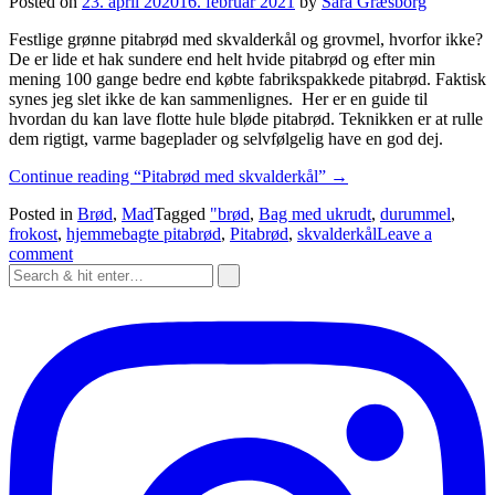
Posted on
23. april 2020
16. februar 2021
by
Sara Græsborg
Festlige grønne pitabrød med skvalderkål og grovmel, hvorfor ikke?
De er lide et hak sundere end helt hvide pitabrød og efter min
mening 100 gange bedre end købte fabrikspakkede pitabrød. Faktisk
synes jeg slet ikke de kan sammenlignes. Her er en guide til
hvordan du kan lave flotte hule bløde pitabrød. Teknikken er at rulle
dem rigtigt, varme bageplader og selvfølgelig have en god dej.
Continue reading
“Pitabrød med skvalderkål”
→
Posted in
Brød
,
Mad
Tagged
"brød
,
Bag med ukrudt
,
durummel
,
frokost
,
hjemmebagte pitabrød
,
Pitabrød
,
skvalderkål
Leave a
comment