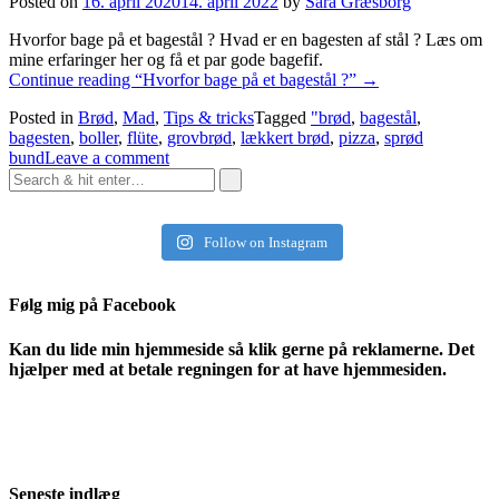
Posted on
16. april 2020
14. april 2022
by
Sara Græsborg
Hvorfor bage på et bagestål ? Hvad er en bagesten af stål ? Læs om
mine erfaringer her og få et par gode bagefif.
Continue reading
“Hvorfor bage på et bagestål ?”
→
Posted in
Brød
,
Mad
,
Tips & tricks
Tagged
"brød
,
bagestål
,
bagesten
,
boller
,
flüte
,
grovbrød
,
lækkert brød
,
pizza
,
sprød
bund
Leave a comment
Follow on Instagram
Følg mig på Facebook
Kan du lide min hjemmeside så klik gerne på reklamerne. Det
hjælper med at betale regningen for at have hjemmesiden.
Seneste indlæg