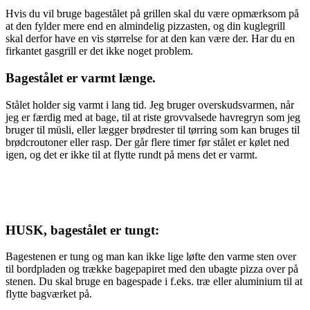
Hvis du vil bruge bagestålet på grillen skal du være opmærksom på
at den fylder mere end en almindelig pizzasten, og din kuglegrill
skal derfor have en vis størrelse for at den kan være der. Har du en
firkantet gasgrill er det ikke noget problem.
Bagestålet er varmt længe.
Stålet holder sig varmt i lang tid. Jeg bruger overskudsvarmen, når
jeg er færdig med at bage, til at riste grovvalsede havregryn som jeg
bruger til müsli, eller lægger brødrester til tørring som kan bruges til
brødcroutoner eller rasp. Der går flere timer før stålet er kølet ned
igen, og det er ikke til at flytte rundt på mens det er varmt.
HUSK, bagestålet er tungt:
Bagestenen er tung og man kan ikke lige løfte den varme sten over
til bordpladen og trække bagepapiret med den ubagte pizza over på
stenen. Du skal bruge en bagespade i f.eks. træ eller aluminium til at
flytte bagværket på.