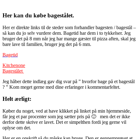
Her kan du købe bagestålet.
Her er direkte links til de steder som forhandler bagesten / bagestål –
så kan du jo selv vurdere dem. Bagetid har dem i to tykkelser. Jeg
bruger det på 8 mm når jeg har mange gæster til pizza aften, skal jeg
bare lave til familien, bruger jeg det på 6 mm.
Bagetid
Kitchenone
Bagestålet
Jeg håber dette indlæg gav dig svar på ” hvorfor bage på et bagestål
? ” Kom meget gerne med dine erfaringer i kommentarfeltet.
Helt ærligt:
Køber du noget, ved at have klikket på linket på min hjemmeside,
får jeg et par procenter som jeg sætter pris på 🙂 men det er ikke
derfor dette skrive er lavet. Det er simpelthen fordi jeg gerne vil
oplyse om det.
Her er en opskrift så du måske kan bruge. Den er gennemprøvet at