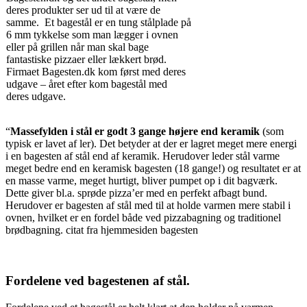
deres produkter ser ud til at være de
samme. Et bagestål er en tung stålplade på
6 mm tykkelse som man lægger i ovnen
eller på grillen når man skal bage
fantastiske pizzaer eller lækkert brød.
Firmaet Bagesten.dk kom først med deres
udgave – året efter kom bagestål med
deres udgave.
“
Massefylden i stål er godt 3 gange højere end keramik
(som
typisk er lavet af ler). Det betyder at der er lagret meget mere energi
i en bagesten af stål end af keramik. Herudover leder stål varme
meget bedre end en keramisk bagesten (18 gange!) og resultatet er at
en masse varme, meget hurtigt, bliver pumpet op i dit bagværk.
Dette giver bl.a. sprøde pizza’er med en perfekt afbagt bund.
Herudover er bagesten af stål med til at holde varmen mere stabil i
ovnen, hvilket er en fordel både ved pizzabagning og traditionel
brødbagning. citat fra hjemmesiden bagesten
Fordelene ved bagestenen af stål.