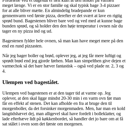
Fordelene ved et bagestål er helt klart at den holder på varmen
meget længe. Vi er en stor familie og skal typisk bage 3-4 pizzaer
for at alle bliver mætte. En almindelig bradepande er kun
gennemvarm ved første pizza, derefter er det svært at lave en rigtig
sprød bund. Bagestenen bliver bare ved og ved med at kunne bage
bunden sprød, og så holder den den høje temperatur i ovnen når du
tager en ny pizza ind og ud.
Bagestenen fylder hele ovnen, så man kan have meget mere på den
end en rund pizzasten.
Når jeg bager boller og brød, oplever jeg, at jeg får mere luftigt og
sprødt brød end jeg gjorde førhen. Man kan simpelthen give dejen et
varmechok så det bare hæver fantastisk – også ved plade nr. 2, 3 og
4.
Ulempen ved bagestålet.
Ulempen ved bagestenen er at den tager tid at varme op. Jeg
oplever, at den skal ligge mindst 20-30 min i en varm ovn før man
får en effekt af stenen. Det kan afholde en fra at bruge den til
morgenboller, da det forsinker morgenmaden. Men, har man en kold
langtidshævet dej, man alligevel skal have fordelt i bolleklatter, og
lade efterhæve lidt på køkkenbordet, så handler det jo bare om at få
sat stålet i oven som det første om morgenen.