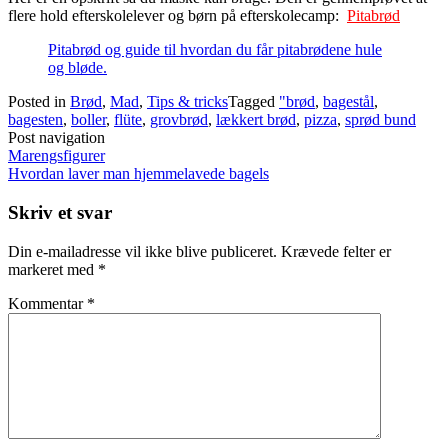
flere hold efterskolelever og børn på efterskolecamp:
Pitabrød
Pitabrød og guide til hvordan du får pitabrødene hule
og bløde.
Posted in
Brød
,
Mad
,
Tips & tricks
Tagged
"brød
,
bagestål
,
bagesten
,
boller
,
flüte
,
grovbrød
,
lækkert brød
,
pizza
,
sprød bund
Post navigation
Marengsfigurer
Hvordan laver man hjemmelavede bagels
Skriv et svar
Din e-mailadresse vil ikke blive publiceret.
Krævede felter er
markeret med
*
Kommentar
*