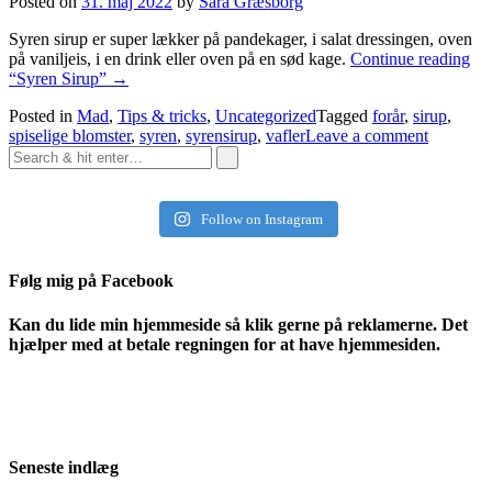
Posted on
31. maj 2022
by
Sara Græsborg
Syren sirup er super lækker på pandekager, i salat dressingen, oven
på vaniljeis, i en drink eller oven på en sød kage.
Continue reading
“Syren Sirup”
→
Posted in
Mad
,
Tips & tricks
,
Uncategorized
Tagged
forår
,
sirup
,
spiselige blomster
,
syren
,
syrensirup
,
vafler
Leave a comment
Follow on Instagram
Følg mig på Facebook
Kan du lide min hjemmeside så klik gerne på reklamerne. Det
hjælper med at betale regningen for at have hjemmesiden.
Seneste indlæg